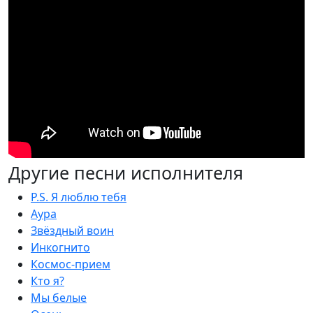
Другие песни исполнителя
P.S. Я люблю тебя
Аура
Звёздный воин
Инкогнито
Космос-прием
Кто я?
Мы белые