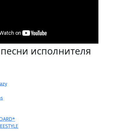
 песни исполнителя
razy
ms
BOARD*
EESTYLE