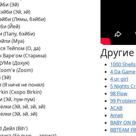
йби (Эй)
эйби (Эй, эй)
эйби (Лямы, бэйби)
би (Йей)
 (Папу, бэйби)
Тейпи (Муа)
ся Тейпом (О, да)
Другие
 Bape'ом (Старина)
ЦУМе (Дохуя)
1000 Shells
Zoom'е (Zoom)
4 Da Game
 (Эй)
4 ur girl
 (Я ничё не понял)
5 Nights C
in (Скоро Birkin)
98 Flow
и (Эй, пум-пум)
99 Proble
лки (Эй, эй, эй, эй)
ACAB
лки (Эй, эй, эй)
Ameli
BABY ON 
 Дейл (Bih')
BBTEAM FR
тист (Её внук — артист)