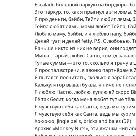
Escalade большой паркую на бордюры, бэ
Это паркур, то, как я прыгнул в эти лямы, б
Я про деньги, бэйби, Тейпи любит лямы, б
Тейпа любят лямы, мами любят Тейпа, бэй
Люблю маму, бэйби, и я люблю папу, бэйби
Делай гуап и делай fetty, P.S. С любовью, 
Раньше никто из них не верил, они гордят
Миша старый, любит Camo, комод завален
Тупые суммы — это то, сколько я трачу в 
Я проспал встречи, я звоню партнёрам в 
Я пытался посчитать, сколько я заработал
Калькулятор выдал буквы, я ничё не понял
Я люблю Настю, люблю, куплю ей скоро Birk
Её так бесит, когда меня любят тупые тёлк
Я чувствую себя как Санта, ведь мы курим ё
Я чувствую себя как Санта, ведь мы курим ё
Хо-хо-хо, jingle bells, bricks and bales (Эй)
Арахис «Monkey Nuts», эти джанки Чип and
Бабушка гордится мной, ведь её внук — ар