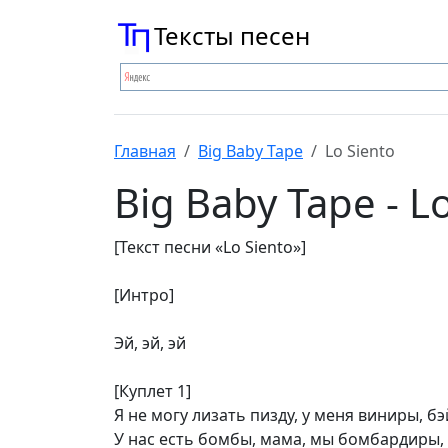
Тексты песен
Главная
Big Baby Tape
Lo Siento
Big Baby Tape - L
[Текст песни «Lo Siento»]
[Интро]
Эй, эй, эй
[Куплет 1]
Я не могу лизать пизду, у меня виниры, б
У нас есть бомбы, мама, мы бомбардиры, 