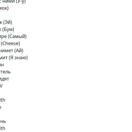
с ними (У-у)
мок)
к (Эй)
к (Бум)
ире (Самый)
 (Cheese)
нимет (Ай)
мит (Я знаю)
ин
ятель
идят
VV
ith
ф
ень
ith