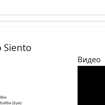
o Siento
Видео
эйби
бэйби (Бум)