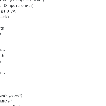
ст (Я протагонист)
Да, я VV)
—tiz)
ith
ф
ень
ith
ф
ень
л? (Где же?)
л милы?