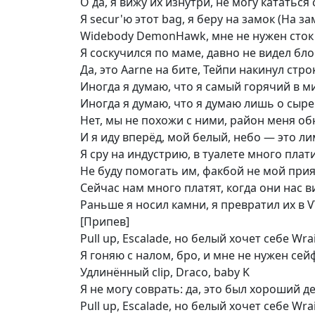
О да, я вижу их изнутри, не могу кататься 
Я secur'ю этот bag, я беру на замок (На за
Widebody DemonHawk, мне не нужен сток
Я соскучился по маме, давно не видел бло
Да, это Aarne на бите, Тейпи накинул стро
Иногда я думаю, что я самый горячий в м
Иногда я думаю, что я думаю лишь о сыре
Нет, мы не похожи с ними, район меня об
И я иду вперёд, мой белый, небо — это ли
Я сру на индустрию, в туалете много плат
Не буду помогать им, факбой не мой при
Сейчас нам много платят, когда они нас в
Раньше я носил камни, я превратил их в 
[Припев]
Pull up, Escalade, но белый хочет себе Wra
Я гоняю с налом, бро, и мне не нужен сей
Удлинённый clip, Draco, baby K
Я не могу соврать: да, это был хороший д
Pull up, Escalade, но белый хочет себе Wra