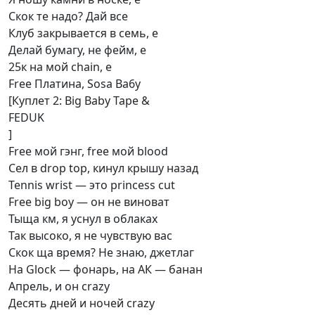
Скок те надо? Дай все
Клуб закрывается в семь, е
Делай бумагу, не фейм, е
25к на мой chain, е
Free Платина, Sosa Ba6y
[Куплет 2: Big Baby Tape &
FEDUK
]
Free мой гэнг, free мой blood
Сел в drop top, кинул крышу назад
Tennis wrist — это princess cut
Free big boy — он не виноват
Тыща км, я уснул в облаках
Так высоко, я не чувствую вас
Скок ща время? Не знаю, джетлаг
На Glock — фонарь, на АК — банан
Апрель, и он crazy
Десять дней и ночей crazy