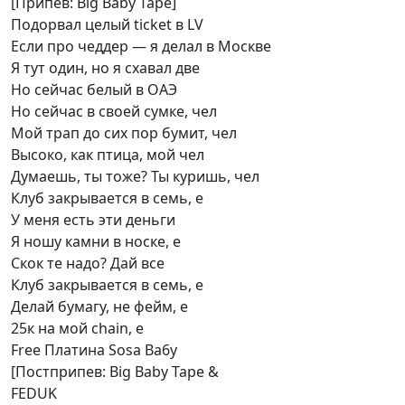
[Припев: Big Baby Tape]
Подорвал целый ticket в LV
Если про чеддер — я делал в Москве
Я тут один, но я схавал две
Но сейчас белый в ОАЭ
Но сейчас в своей сумке, чел
Мой трап до сих пор бумит, чел
Высоко, как птица, мой чел
Думаешь, ты тоже? Ты куришь, чел
Клуб закрывается в семь, е
У меня есть эти деньги
Я ношу камни в носке, е
Скок те надо? Дай все
Клуб закрывается в семь, е
Делай бумагу, не фейм, е
25к на мой chain, е
Free Платина Sosa Ba6y
[Постприпев: Big Baby Tape &
FEDUK