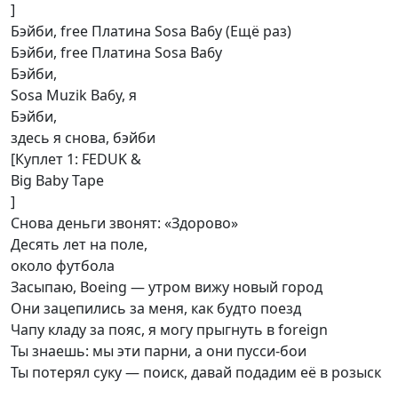
]
Бэйби, free Платина Sosa Ba6y (Ещё раз)
Бэйби, free Платина Sosa Ba6y
Бэйби,
Sosa Muzik Ba6y, я
Бэйби,
здесь я снова, бэйби
[Куплет 1: FEDUK &
Big Baby Tape
]
Снова деньги звонят: «Здорово»
Десять лет на поле,
около футбола
Засыпаю, Boeing — утром вижу новый город
Они зацепились за меня, как будто поезд
Чапу кладу за пояс, я могу прыгнуть в foreign
Ты знаешь: мы эти парни, а они пусси-бои
Ты потерял суку — поиск, давай подадим её в розыск