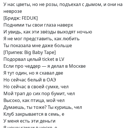
У нас цветы, но не розы, подъехал с дымом, и они на
неврозе
[Бридж: FEDUK]
Подними ты свои глаза наверх
И увидь, как эти звёзды выходят ночью
Я не мог представить, как любить
Ты показала мне даже больше
[Припев: Big Baby Tape]
Подорвал целый ticket в LV
Если про чеддер — я делал в Москве
Я тут один, но я схавал две
Но сейчас белый в ОАЭ
Но сейчас в своей сумке, чел
Мой трап до сих пор бумит, чел
Высоко, как птица, мой чел
Думаешь, ты тоже? Ты куришь, чел
Клуб закрывается в семь, е
У меня есть эти деньги
Я ношу камни в носке, е