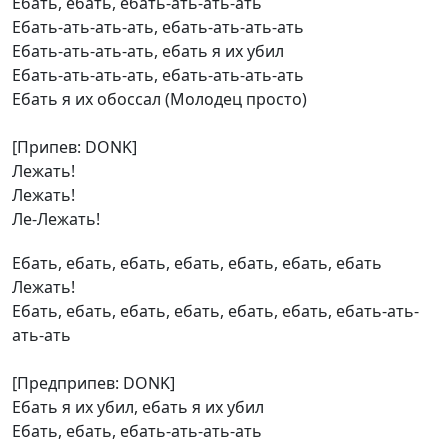
Ебать, ебать, ебать-ать-ать-ать
Ебать-ать-ать-ать, ебать-ать-ать-ать
Ебать-ать-ать-ать, ебать я их убил
Ебать-ать-ать-ать, ебать-ать-ать-ать
Ебать я их обоссал (Молодец просто)
[Припев: DONK]
Лежать!
Лежать!
Ле-Лежать!
Ебать, ебать, ебать, ебать, ебать, ебать, ебать
Лежать!
Ебать, ебать, ебать, ебать, ебать, ебать, ебать-ать-
ать-ать
[Предприпев: DONK]
Ебать я их убил, ебать я их убил
Ебать, ебать, ебать-ать-ать-ать