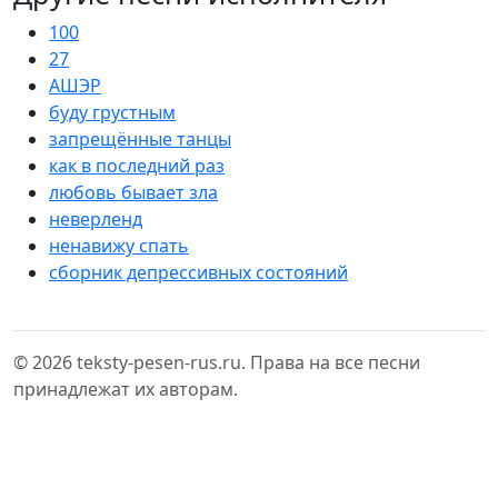
100
27
АШЭР
буду грустным
запрещённые танцы
как в последний раз
любовь бывает зла
неверленд
ненавижу спать
сборник депрессивных состояний
© 2026 teksty-pesen-rus.ru. Права на все песни
принадлежат их авторам.