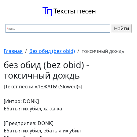
Тексты песен
Главная
без обид (bez obid)
токсичный дождь
без обид (bez obid) -
токсичный дождь
[Текст песни «ЛЕЖАТЬ! (Slowed)»]
[Интро: DONK]
Ебать я их убил, ха-ха-ха
[Предприпев: DONK]
Ебать я их убил, ебать я их убил