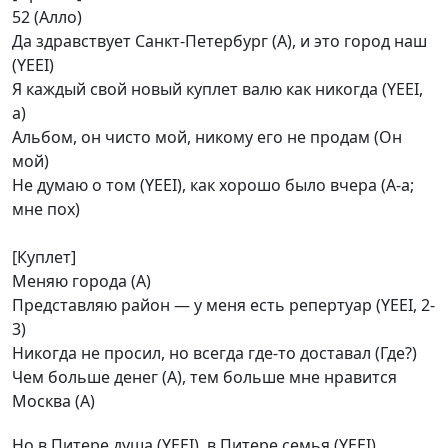
52 (Алло)
Да здравствует Санкт-Петербург (А), и это город наш
(YEEI)
Я каждый свой новый куплет валю как никогда (YEEI,
а)
Альбом, он чисто мой, никому его не продам (Он
мой)
Не думаю о том (YEEI), как хорошо было вчера (А-а;
мне пох)
[Куплет]
Меняю города (А)
Представляю район — у меня есть репертуар (YEEI, 2-
3)
Никогда не просил, но всегда где-то доставал (Где?)
Чем больше денег (А), тем больше мне нравится
Москва (А)
Но в Питере душа (YEEI), в Питере семья (YEEI)