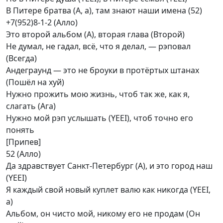
В Питере братва (А, а), там знают наши имена (52)
+7(952)8-1-2 (Алло)
Это второй альбом (А), вторая глава (Второй)
Не думал, не гадал, всё, что я делал, — рэповал
(Всегда)
Андеграунд — это не броуки в протёртых штанах
(Пошёл на хуй)
Нужно прожить мою жизнь, чтоб так же, как я,
слагать (Ага)
Нужно мой рэп услышать (YEEI), чтоб точно его
понять
[Припев]
52 (Алло)
Да здравствует Санкт-Петербург (А), и это город наш
(YEEI)
Я каждый свой новый куплет валю как никогда (YEEI,
а)
Альбом, он чисто мой, никому его не продам (Он