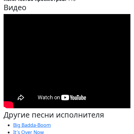
Видео
Другие песни исполнителя
Big Badda-Boom
It′s Over Now