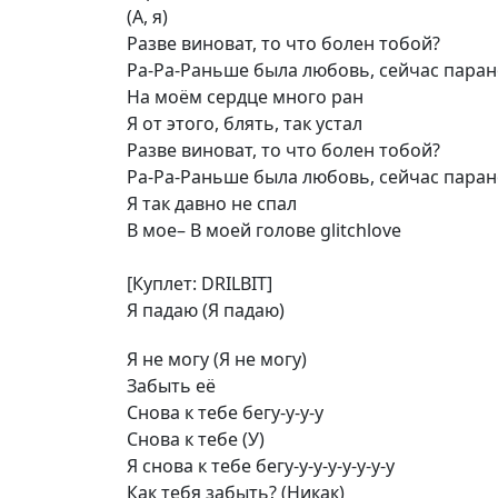
(А, я)
Разве виноват, то что болен тобой?
Ра-Ра-Раньше была любовь, сейчас парано
На моём сердце много ран
Я от этого, блять, так устал
Разве виноват, то что болен тобой?
Ра-Ра-Раньше была любовь, сейчас парано
Я так давно не спал
В мое– В моей голове glitchlove
[Куплет: DRILBIT]
Я падаю (Я падаю)
Я не могу (Я не могу)
Забыть её
Снова к тебе бегу-у-у-у
Снова к тебе (У)
Я снова к тебе бегу-у-у-у-у-у-у-у
Как тебя забыть? (Никак)