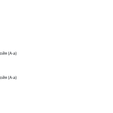
йя (А-а)
йя (А-а)