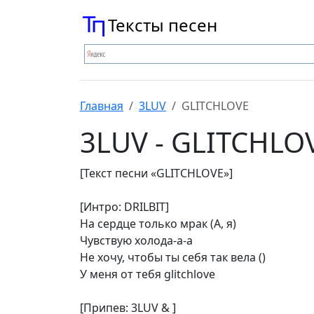
Тексты песен
Главная
3LUV
GLITCHLOVE
3LUV - GLITCHLO
[Текст песни «GLITCHLOVE»]
[Интро: DRILBIT]
На сердце только мрак (А, я)
Чувствую холода-а-а
Не хочу, чтобы ты себя так вела ()
У меня от тебя glitchlove
[Припев: 3LUV & ]